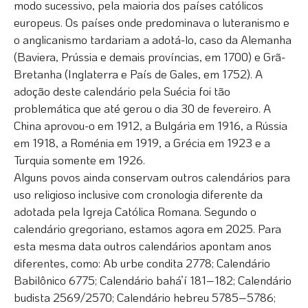
modo sucessivo, pela maioria dos países católicos
europeus. Os países onde predominava o luteranismo e
o anglicanismo tardariam a adotá-lo, caso da Alemanha
(Baviera, Prússia e demais províncias, em 1700) e Grã-
Bretanha (Inglaterra e País de Gales, em 1752). A
adoção deste calendário pela Suécia foi tão
problemática que até gerou o dia 30 de fevereiro. A
China aprovou-o em 1912, a Bulgária em 1916, a Rússia
em 1918, a Roménia em 1919, a Grécia em 1923 e a
Turquia somente em 1926.
Alguns povos ainda conservam outros calendários para
uso religioso inclusive com cronologia diferente da
adotada pela Igreja Católica Romana. Segundo o
calendário gregoriano, estamos agora em 2025. Para
esta mesma data outros calendários apontam anos
diferentes, como: Ab urbe condita 2778; Calendário
Babilônico 6775; Calendário bahá’í 181–182; Calendário
budista 2569/2570; Calendário hebreu 5785–5786;